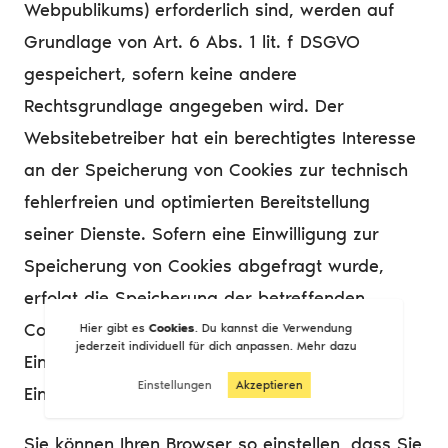
Webpublikums) erforderlich sind, werden auf
Grundlage von Art. 6 Abs. 1 lit. f DSGVO
gespeichert, sofern keine andere
Rechtsgrundlage angegeben wird. Der
Websitebetreiber hat ein berechtigtes Interesse
an der Speicherung von Cookies zur technisch
fehlerfreien und optimierten Bereitstellung
seiner Dienste. Sofern eine Einwilligung zur
Speicherung von Cookies abgefragt wurde,
erfolgt die Speicherung der betreffenden
Cookies ausschließlich auf Grundlage dieser
Hier gibt es
Cookies
. Du kannst die Verwendung
jederzeit individuell für dich anpassen.
Mehr dazu
Einwilligung (Art. 6 Abs. 1 lit. a DSGVO); die
Einstellungen
Akzeptieren
Einwilligung ist jederzeit widerrufbar.
Sie können Ihren Browser so einstellen, dass Sie