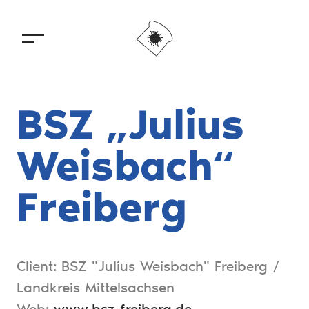
Über uns
Portfolio
BSZ „Julius
Weisbach“
Freiberg
Client: BSZ "Julius Weisbach" Freiberg /
Landkreis Mittelsachsen
Web:
www.bsz-freiberg.de