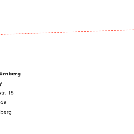
Nürnberg
y
tr. 15
ude
berg