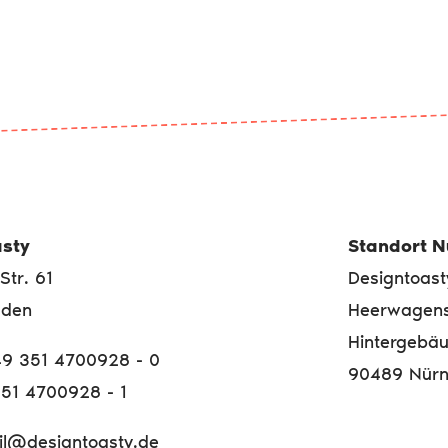
sty
Standort 
Str. 61
Designtoast
sden
Heerwagens
Hintergebä
+49 351 4700928 - 0
90489 Nürn
351 4700928 - 1
il@designtoasty.de