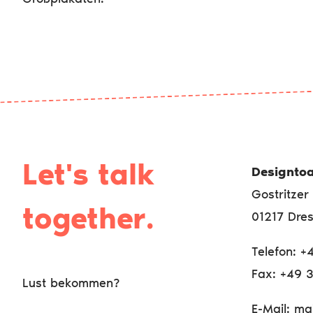
Let's
t
a
l
k
|
Designtoa
Gostritzer 
together.
01217 Dre
Telefon: 
Fax: +49 
Lust bekommen?
E-Mail: ma