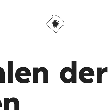
len der
en