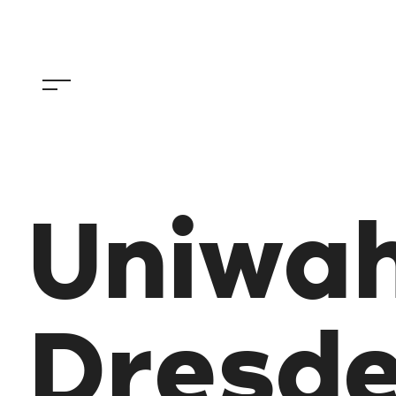
Uniwah
Dresd